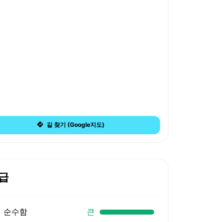
길 찾기 (Google지도)
급
순수함
큰