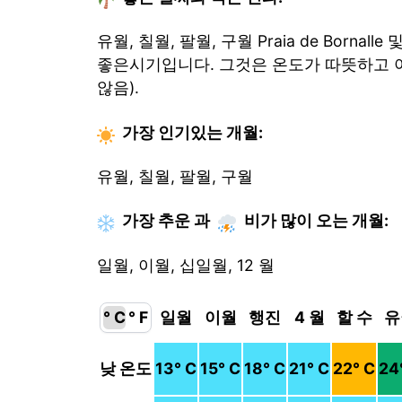
유월, 칠월, 팔월, 구월 Praia de Bornal
좋은시기입니다. 그것은 온도가 따뜻하고 
않음).
가장 인기있는
개월
:
유월, 칠월, 팔월, 구월
가장 추운
과
비가 많이 오는
개월
:
일월, 이월, 십일월, 12 월
° C
° F
일월
이월
행진
4 월
할 수
유
낮 온도
13
° C
15
° C
18
° C
21
° C
22
° C
24