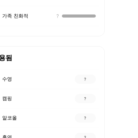
가족 친화적
?
용됨
수영
?
캠핑
?
알코올
?
흡연
?