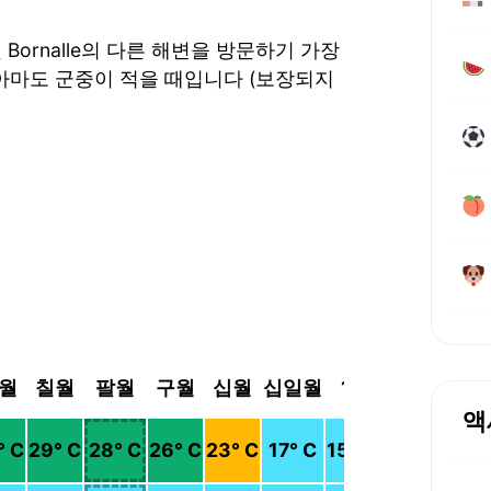
le 및 Bornalle의 다른 해변을 방문하기 가장
아마도 군중이 적을 때입니다 (보장되지
월
칠월
팔월
구월
십월
십일월
12
액
° C
29
° C
28
° C
26
° C
23
° C
17
° C
15
° C