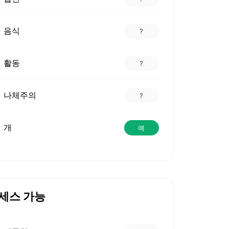
음식
?
활동
?
나체주의
?
개
예
세스 가능