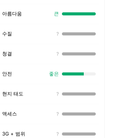
아름다움
큰
수질
?
청결
?
안전
좋은
현지 태도
?
액세스
?
3G + 범위
?