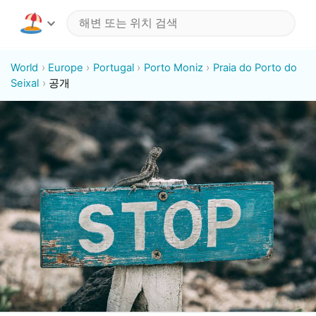
World
Europe
Portugal
Porto Moniz
Praia do Porto do
Seixal
공개