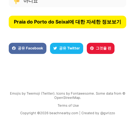
아니요
Praia do Porto do Seixal에 대한 자세한 정보보기
공유 Facebook
공유 Twitter
그것을 핀
Emojis by Twemoji (Twitter). Icons by Fontawesome. Some data from ©
OpenStreetMap.
Terms of Use
Copyright ©
2026
beachnearby.com | Created by
@gvrizzo