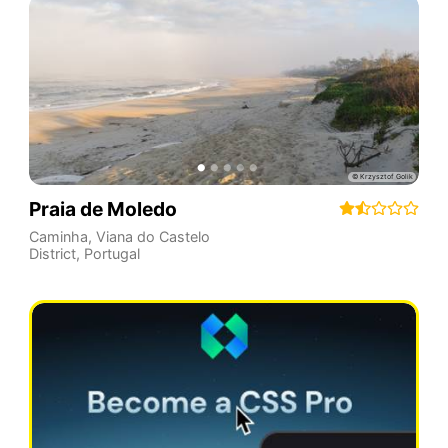
Praia de Moledo
Caminha
,
Viana do Castelo
District
,
Portugal