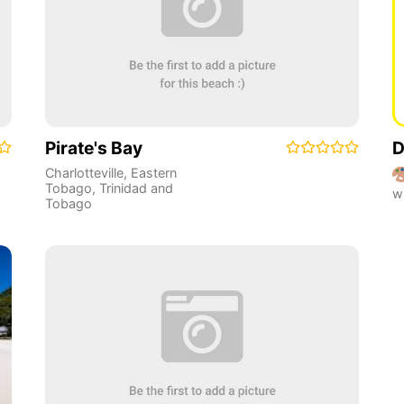
Pirate's Bay
D
Charlotteville
,
Eastern
Tobago
,
Trinidad and
w
Tobago