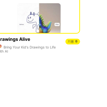
rawings Alive
기원 후
Bring Your Kid's Drawings to Life
ith AI