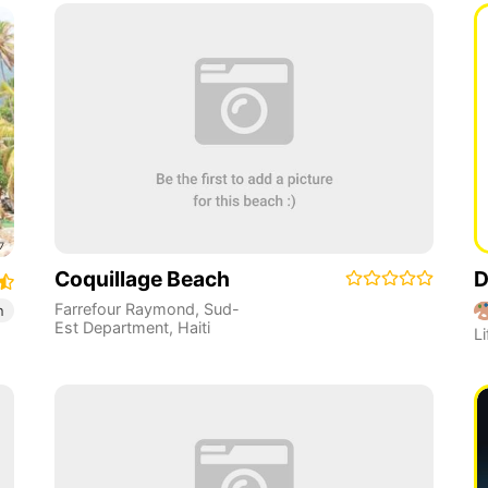
Coquillage Beach
D
Farrefour Raymond
,
Sud-
n
Est Department
,
Haiti
Li