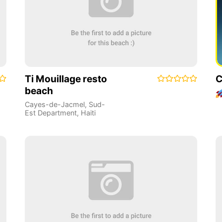
Ti Mouillage resto
C
beach
Cayes-de-Jacmel
,
Sud-
Est Department
,
Haiti