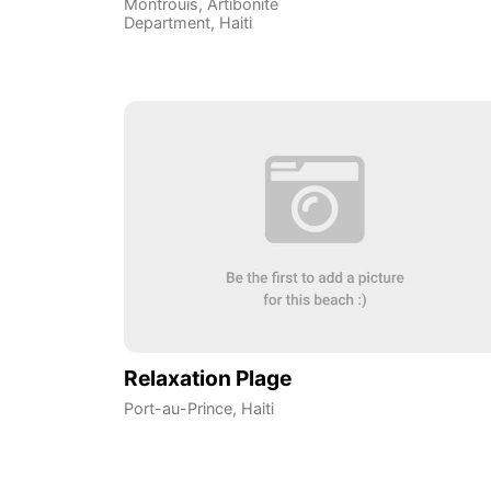
Montrouis
,
Artibonite
Department
,
Haiti
Relaxation Plage
Port-au-Prince
,
Haiti