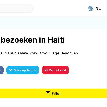
 bezoeken in Haiti
 zijn Lakou New York, Coquillage Beach, en
k
Delen op Twitter
Zet het vast
Filter