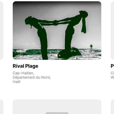
Rival Plage
P
Cap-Haitien
,
C
Département du Nord
,
W
Haiti