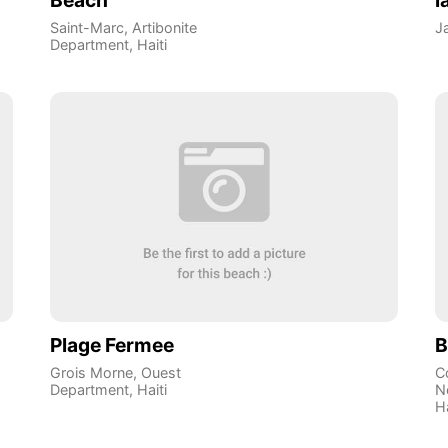
Beach
l
Saint-Marc
,
Artibonite
J
Department
,
Haiti
Plage Fermee
B
Grois Morne
,
Ouest
C
Department
,
Haiti
N
Ha