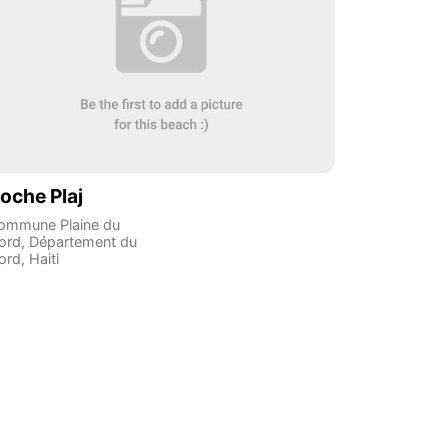
oche Plaj
ommune Plaine du
ord
,
Département du
ord
,
Haiti