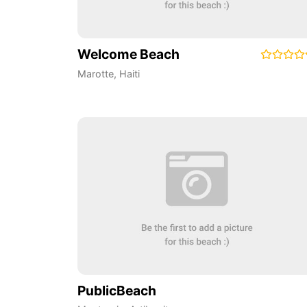
Welcome Beach
Marotte
,
Haiti
PublicBeach