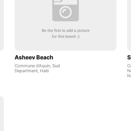
Asheev Beach
S
Commune d’Aquin
,
Sud
C
Department
,
Haiti
N
N