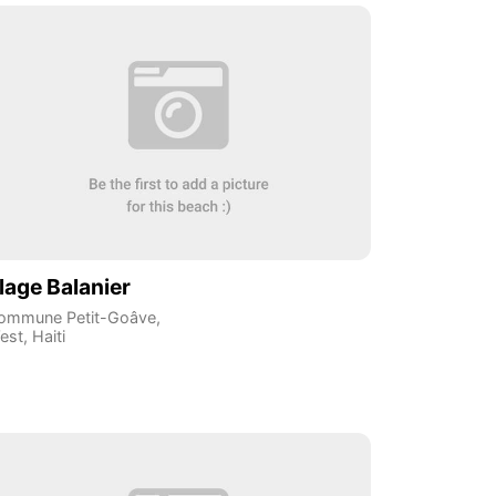
lage Balanier
ommune Petit-Goâve
,
est
,
Haiti