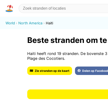
World
North America
Haiti
Beste stranden om te
Haiti heeft rond 19 stranden. De bovenste 3
Plage des Cocotiers.
Zie stranden op de kaart
Delen op Faceboo