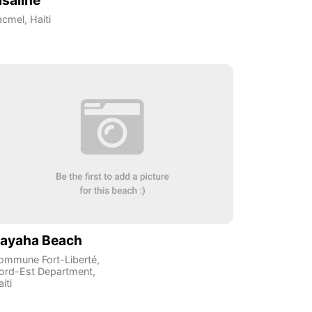
asaline
acmel
,
Haiti
ayaha Beach
ommune Fort-Liberté
,
ord-Est Department
,
iti