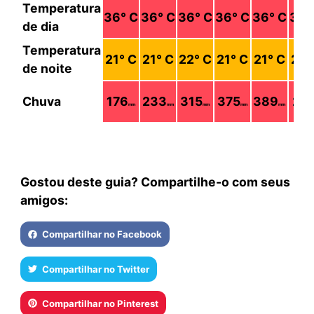
Temperatura
36
° C
36
° C
36
° C
36
° C
36
° C
36
°
de dia
Temperatura
21
° C
21
° C
22
° C
21
° C
21
° C
21
°
de noite
Chuva
176
233
315
375
389
221
mm
mm
mm
mm
mm
Gostou deste guia? Compartilhe-o com seus
amigos:
Compartilhar no Facebook
Compartilhar no Twitter
Compartilhar no Pinterest