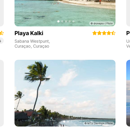
Playa Kalki
P
s
Sabana Westpunt
,
U
Curaçao
,
Curaçao
V