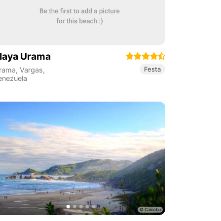
laya Urama
Festa
rama
,
Vargas
,
enezuela