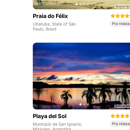
Praia do Félix
Pra relaxa
Ubatuba
,
State of São
Paulo
,
Brazil
Playa del Sol
Pra relaxa
Municipio de San Ignacio
,
Misiones
,
Argentina