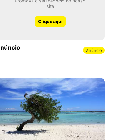
Promova o seu negócio no nosso
site
Clique aqui
núncio
Anúncio