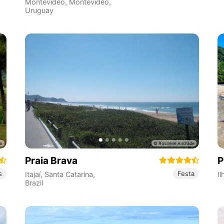
Montevideo
,
Montevideo
,
Uruguay
Praia Brava
P
s
Festa
Itajaí
,
Santa Catarina
,
Il
Brazil