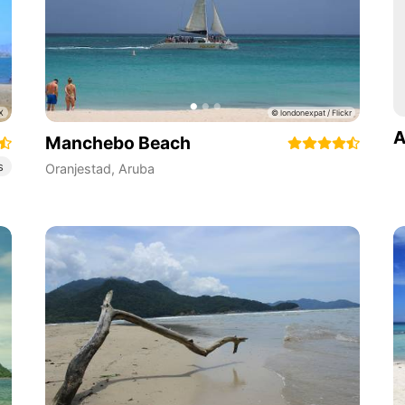
A
Manchebo Beach
s
Oranjestad
,
Aruba