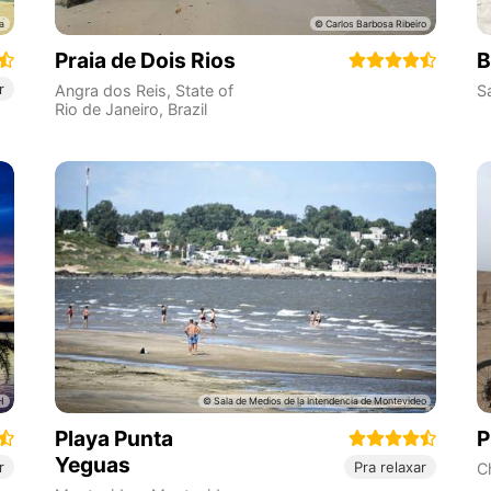
Praia de Dois Rios
B
r
Angra dos Reis
,
State of
S
Rio de Janeiro
,
Brazil
Playa Punta
P
Yeguas
r
Pra relaxar
Ch