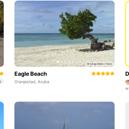
Eagle Beach
D
s
Oranjestad
,
Aruba
w