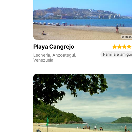
Playa Cangrejo
Família e amigo
Lecheria
,
Anzoategui
,
Venezuela