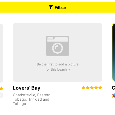
Filtrar
Lovers' Bay
C
Charlotteville
,
Eastern
r
Tobago
,
Trinidad and
Tobago