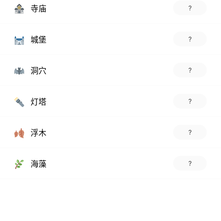
寺庙
?
城堡
?
洞穴
?
灯塔
?
浮木
?
海藻
?