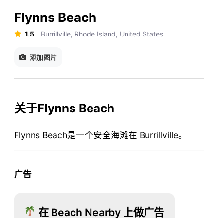
Flynns Beach
1.5
Burrillville, Rhode Island, United States
添加图片
关于Flynns Beach
Flynns Beach是一个安全海滩在 Burrillville。
广告
在 Beach Nearby 上做广告