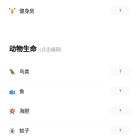
健身房
?
动物生命
鸟类
?
鱼
?
海胆
?
蚊子
?