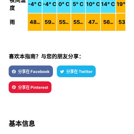
夜间温
-4
° C
-4
° C
0
° C
5
° C
10
° C
14
° C
19
° C
度
雨
48
59
55
55
47
56
53
mm
mm
mm
mm
mm
mm
mm
喜欢本指南？与您的朋友分享：
分享在 Facebook
分享在 Twitter
分享在 Pinterest
基本信息