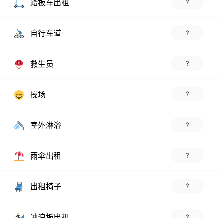
踏板车出租
?
自行车道
?
救生员
?
操场
?
室外淋浴
?
雨伞出租
?
出租椅子
?
冲浪板出租
?