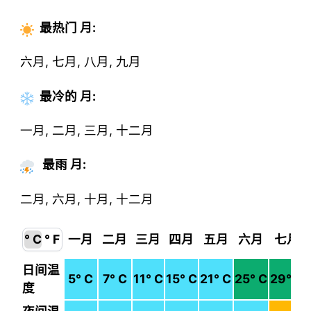
最热门
月
:
六月, 七月, 八月, 九月
最冷的
月
:
一月, 二月, 三月, 十二月
最雨 月:
二月, 六月, 十月, 十二月
° C
° F
一月
二月
三月
四月
五月
六月
七月
日间温
5
° C
7
° C
11
° C
15
° C
21
° C
25
° C
29
° C
度