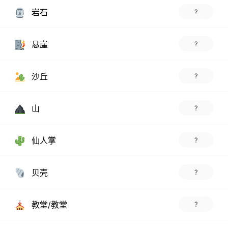
岩石
?
悬崖
?
沙丘
?
山
?
仙人掌
?
贝壳
?
教堂/教堂
?