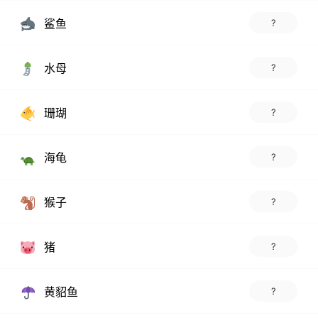
鲨鱼
?
水母
?
珊瑚
?
海龟
?
猴子
?
猪
?
黄貂鱼
?