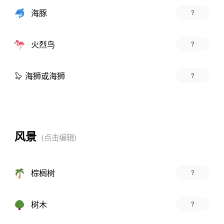
海豚
?
火烈鸟
?
🦭 海狮或海狮
?
风景
棕榈树
?
树木
?