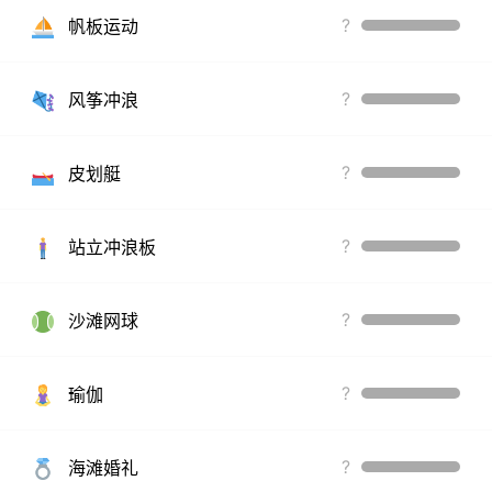
?
帆板运动
?
风筝冲浪
?
皮划艇
?
站立冲浪板
?
沙滩网球
?
瑜伽
?
海滩婚礼