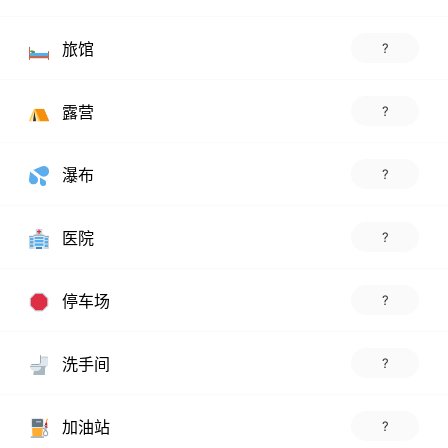
旅馆
?
露营
?
瀑布
?
医院
?
停车场
?
洗手间
?
加油站
?