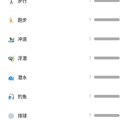
?
步行
?
跑步
?
冲浪
?
浮潜
?
潜水
?
钓鱼
?
排球