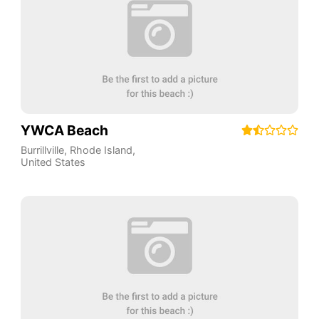
YWCA Beach
Burrillville
,
Rhode Island
,
United States