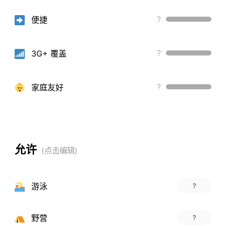
?
便捷
?
3G+ 覆盖
?
家庭友好
允许
游泳
?
野营
?