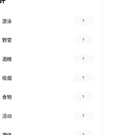
许
游泳
?
野营
?
酒精
?
吸烟
?
食物
?
活动
?
裸体
?