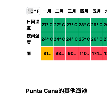
° C
° F
一月
二月
三月
四月
五月
日间温
27
° C
27
° C
27
° C
28
° C
29
° C
2
度
夜间温
24
° C
24
° C
24
° C
25
° C
26
° C
2
度
雨
81
98
90
110
174
1
mm
mm
mm
mm
mm
Punta Cana的其他海滩