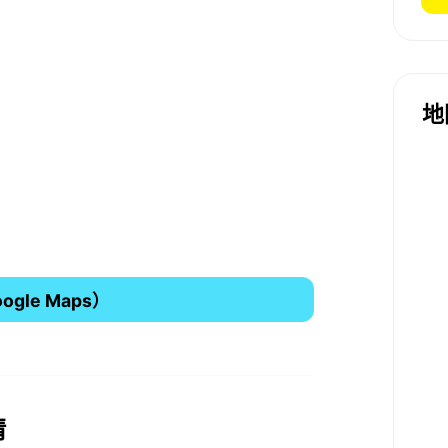
地
gle Maps）
情