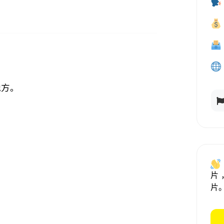
地方。
片
片