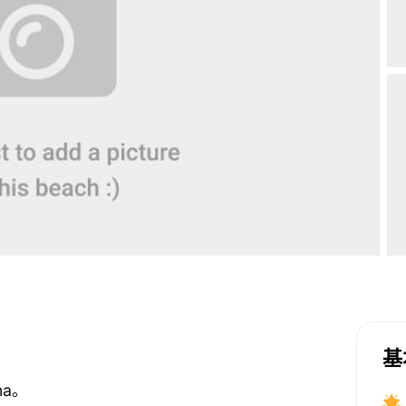
基
na。