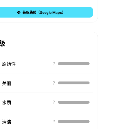
获取路线（Google Maps）
级
?
原始性
?
美丽
?
水质
?
清洁