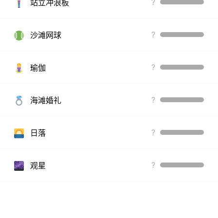
?
站立冲浪板
?
沙滩网球
?
瑜伽
?
海滩婚礼
?
日落
?
观星