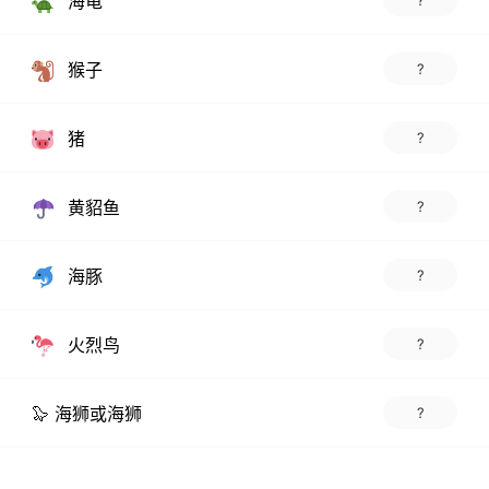
海龟
?
猴子
?
猪
?
黄貂鱼
?
海豚
?
火烈鸟
?
🦭 海狮或海狮
?