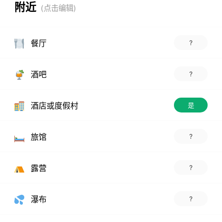
附近
餐厅
?
酒吧
?
酒店或度假村
是
旅馆
?
露营
?
瀑布
?