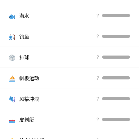
?
潜水
?
钓鱼
?
排球
?
帆板运动
?
风筝冲浪
?
皮划艇