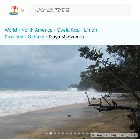
World
North America
Costa Rica
Limón
Province
Cahuita
Playa Manzanillo