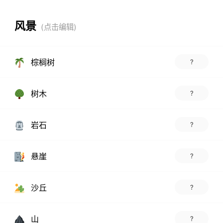
风景
棕榈树
?
树木
?
岩石
?
悬崖
?
沙丘
?
山
?