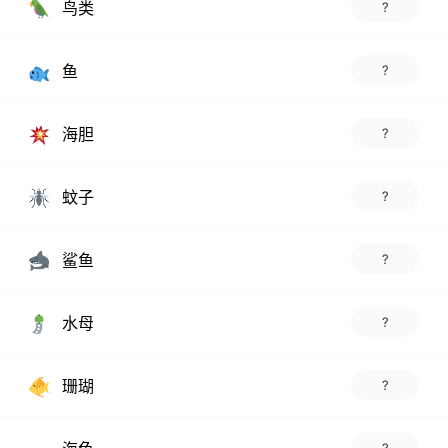
鸟类
?
鱼
?
海胆
?
蚊子
?
鲨鱼
?
水母
?
珊瑚
?