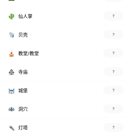
仙人掌
?
贝壳
?
教堂/教堂
?
寺庙
?
城堡
?
洞穴
?
灯塔
?