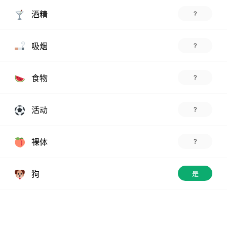
酒精
?
吸烟
?
食物
?
活动
?
裸体
?
狗
是