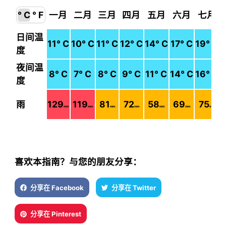
° C
° F
一月
二月
三月
四月
五月
六月
七月
日间温
11
° C
10
° C
11
° C
12
° C
14
° C
17
° C
19
° C
度
夜间温
8
° C
7
° C
8
° C
9
° C
11
° C
14
° C
16
° C
度
雨
129
119
81
72
58
69
75
mm
mm
mm
mm
mm
mm
mm
喜欢本指南？与您的朋友分享：
分享在 Facebook
分享在 Twitter
分享在 Pinterest