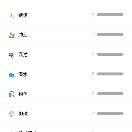
?
跑步
?
冲浪
?
浮潜
?
潜水
?
钓鱼
?
排球