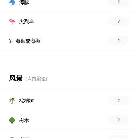
海豚
?
火烈鸟
?
🦭 海狮或海狮
?
风景
棕榈树
?
树木
?