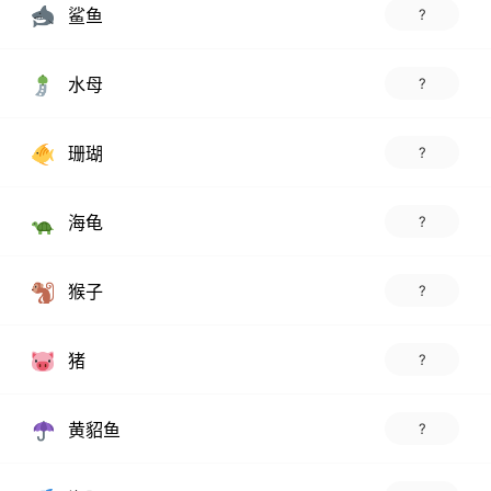
鲨鱼
?
水母
?
珊瑚
?
海龟
?
猴子
?
猪
?
黄貂鱼
?