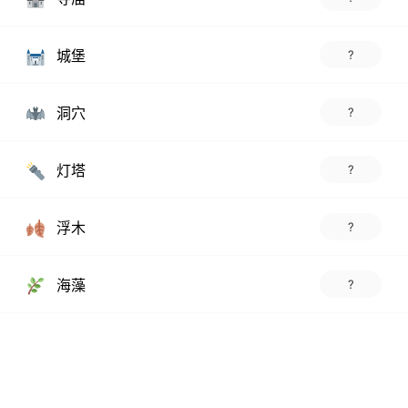
城堡
?
洞穴
?
灯塔
?
浮木
?
海藻
?