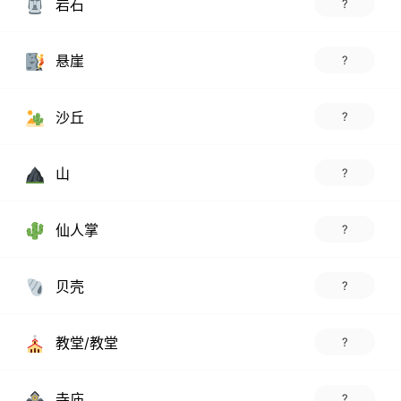
岩石
?
悬崖
?
沙丘
?
山
?
仙人掌
?
贝壳
?
教堂/教堂
?
寺庙
?