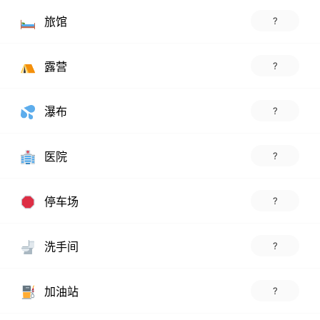
旅馆
?
露营
?
瀑布
?
医院
?
停车场
?
洗手间
?
加油站
?