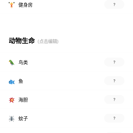
健身房
?
动物生命
鸟类
?
鱼
?
海胆
?
蚊子
?