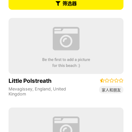
筛选器
Little Polstreath
Mevagissey
,
England
,
United
家人和朋友
Kingdom