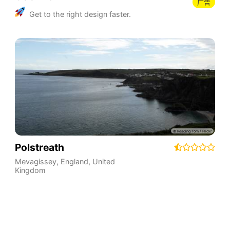
广告
Get to the right design faster.
Polstreath
Mevagissey
,
England
,
United
Kingdom