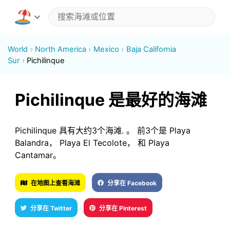
World
North America
Mexico
Baja California
Sur
Pichilinque
Pichilinque 是最好的海滩
Pichilinque 具有大约3个海滩. 。 前3个是 Playa
Balandra， Playa El Tecolote， 和 Playa
Cantamar。
在地图上查看海滩
分享在 Facebook
分享在 Twitter
分享在 Pinterest