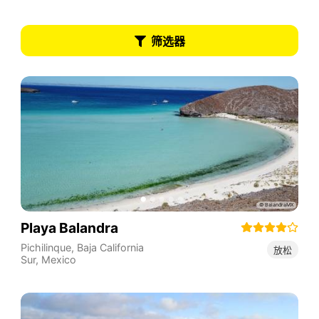
筛选器
Playa Balandra
Pichilinque
,
Baja California
放松
Sur
,
Mexico