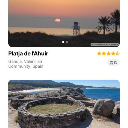
Platja de l'Ahuir
Gandia
,
Valencian
冒险
Community
,
Spain