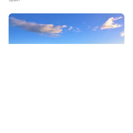
Playa de Calblanque
Cartagena
,
Region of Murcia
,
放松
Spain