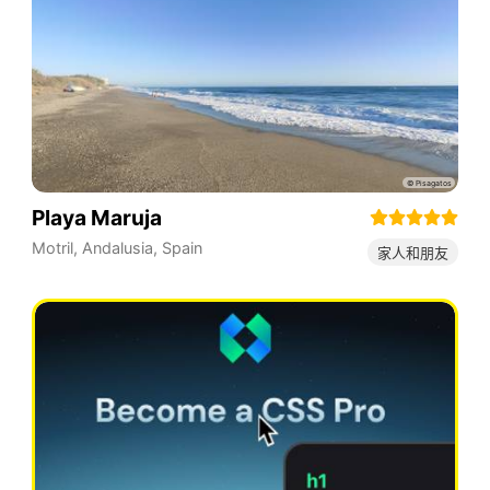
Playa Maruja
Motril
,
Andalusia
,
Spain
家人和朋友