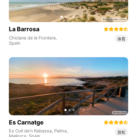
La Barrosa
Chiclana de la Frontera
,
体育
Spain
Es Carnatge
Es Coll de’n Rabassa, Palma,
放松
Mallorca
,
Spain