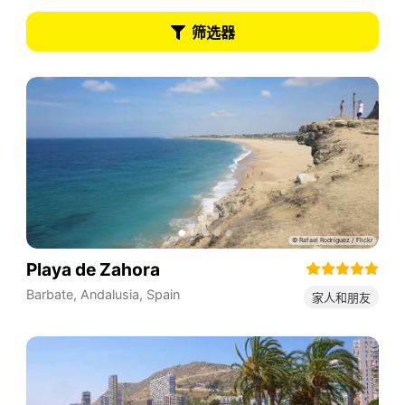
筛选器
Playa de Zahora
Barbate
,
Andalusia
,
Spain
家人和朋友