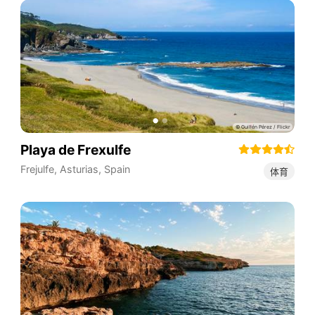
Playa de Frexulfe
Frejulfe
,
Asturias
,
Spain
体育