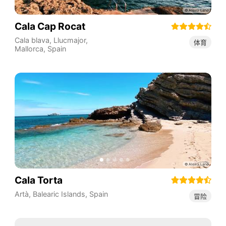
Cala Cap Rocat
Cala blava, Llucmajor,
体育
Mallorca
,
Spain
Cala Torta
Artà
,
Balearic Islands
,
Spain
冒险