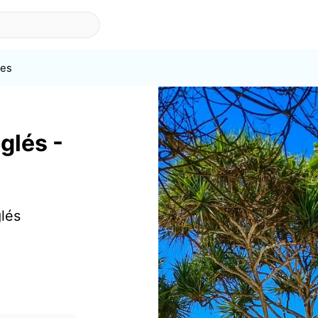
es
glés -
glés