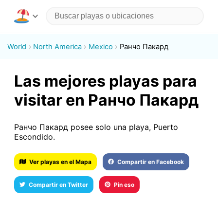
World
North America
Mexico
Ранчо Пакард
Las mejores playas para
visitar en Ранчо Пакард
Ранчо Пакард posee solo una playa, Puerto
Escondido.
Ver playas en el Mapa
Compartir en Facebook
Compartir en Twitter
Pin eso