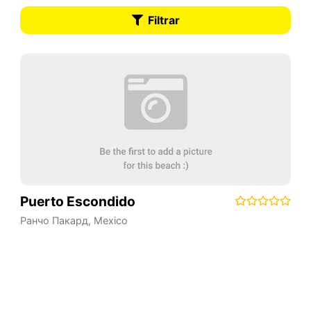
Filtrar
Puerto Escondido
Ранчо Пакард
,
Mexico