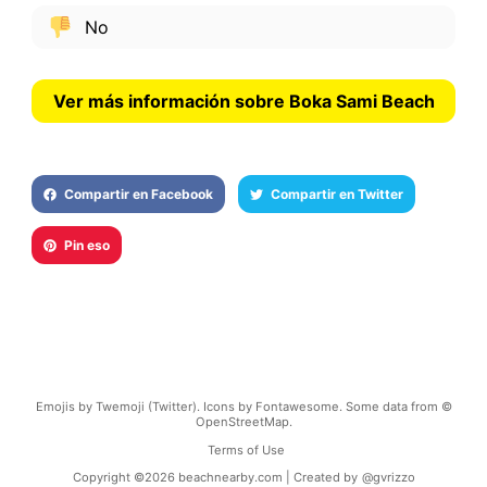
No
Ver más información sobre Boka Sami Beach
Compartir en Facebook
Compartir en Twitter
Pin eso
Emojis by Twemoji (Twitter). Icons by Fontawesome. Some data from ©
OpenStreetMap.
Terms of Use
Copyright ©
2026
beachnearby.com | Created by
@gvrizzo