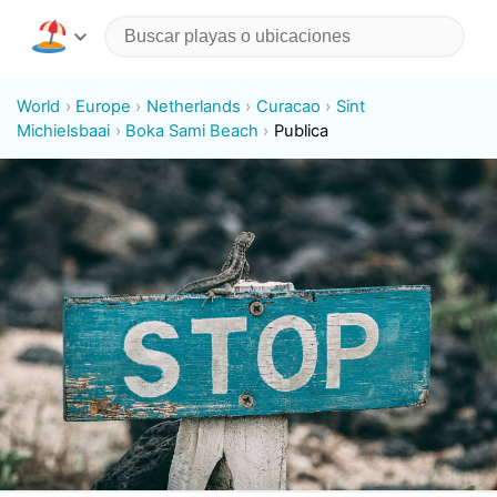
World
Europe
Netherlands
Curacao
Sint
Michielsbaai
Boka Sami Beach
Publica