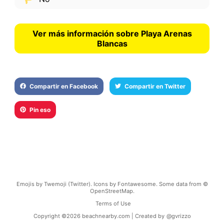
Ver más información sobre Playa Arenas
Blancas
Compartir en Facebook
Compartir en Twitter
Pin eso
Emojis by Twemoji (Twitter). Icons by Fontawesome. Some data from ©
OpenStreetMap.
Terms of Use
Copyright ©
2026
beachnearby.com | Created by
@gvrizzo