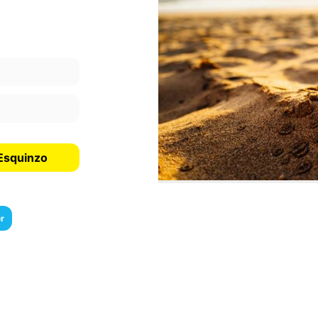
 Esquinzo
r