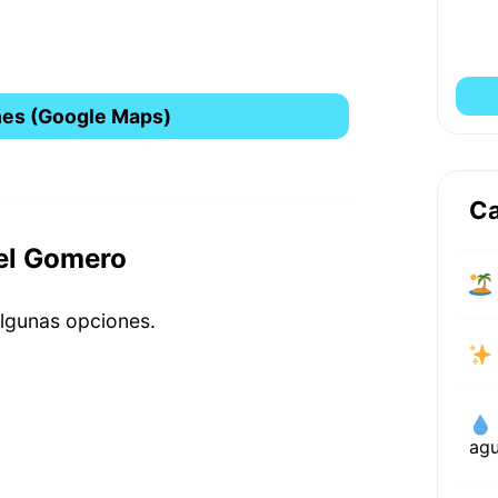
nes (Google Maps)
Ca
del Gomero
algunas opciones.
ag