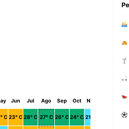
Pe
ay
Jun
Jul
Ago
Sep
Oct
Nov
Dic
2
° C
23
° C
28
° C
27
° C
26
° C
24
° C
21
° C
21
° C