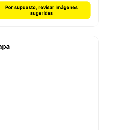
Por supuesto, revisar imágenes
sugeridas
apa