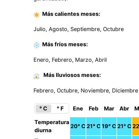
Más calientes
meses
:
Julio, Agosto, Septiembre, Octubre
Más fríos
meses
:
Enero, Febrero, Marzo, Abril
Más lluviosos meses:
Febrero, Octubre, Noviembre, Diciembre
° C
° F
Ene
Feb
Mar
Abr
M
Temperatura
20
° C
21
° C
19
° C
21
° C
2
diurna