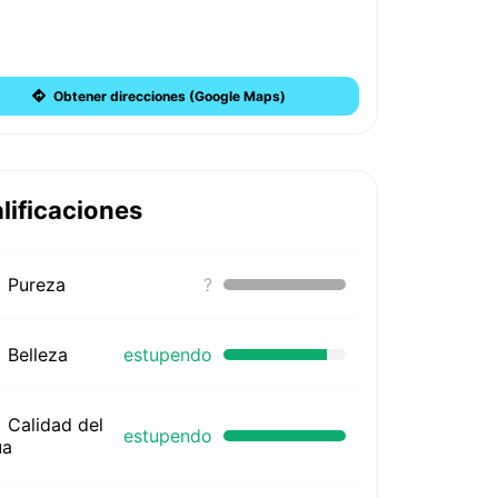
Obtener direcciones (Google Maps)
lificaciones
Pureza
?
Belleza
estupendo
Calidad del
estupendo
ua