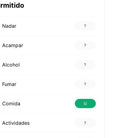
rmitido
Nadar
?
Acampar
?
Alcohol
?
Fumar
?
Comida
Sí
Actividades
?