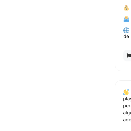
de
pla
per
alg
ad