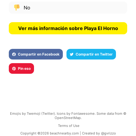
No
Ver más información sobre Playa El Horno
Compartir en Facebook
Compartir en Twitter
Pin eso
Emojis by Twemoji (Twitter). Icons by Fontawesome. Some data from ©
OpenStreetMap.
Terms of Use
Copyright ©
2026
beachnearby.com | Created by
@gvrizzo