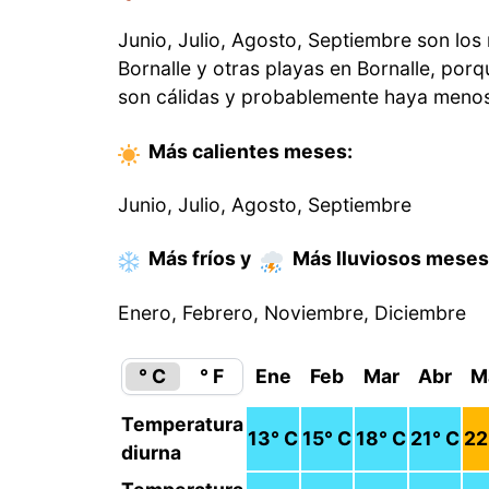
Junio, Julio, Agosto, Septiembre son los
Bornalle y otras playas en Bornalle, por
son cálidas y probablemente haya menos
Más calientes
meses
:
Junio, Julio, Agosto, Septiembre
Más fríos
y
Más lluviosos
meses
Enero, Febrero, Noviembre, Diciembre
° C
° F
Ene
Feb
Mar
Abr
M
Temperatura
13
° C
15
° C
18
° C
21
° C
22
diurna