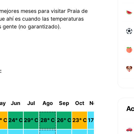
 mejores meses para visitar Praia de
que ahí es cuando las temperaturas
 gente (no garantizado).
:
ay
Jun
Jul
Ago
Sep
Oct
Nov
Dic
Ac
° C
24
° C
29
° C
28
° C
26
° C
23
° C
17
° C
15
° C