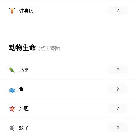
健身房
?
动物生命
鸟类
?
鱼
?
海胆
?
蚊子
?