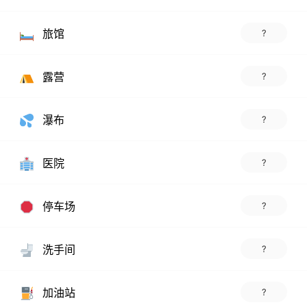
旅馆
?
露营
?
瀑布
?
医院
?
停车场
?
洗手间
?
加油站
?