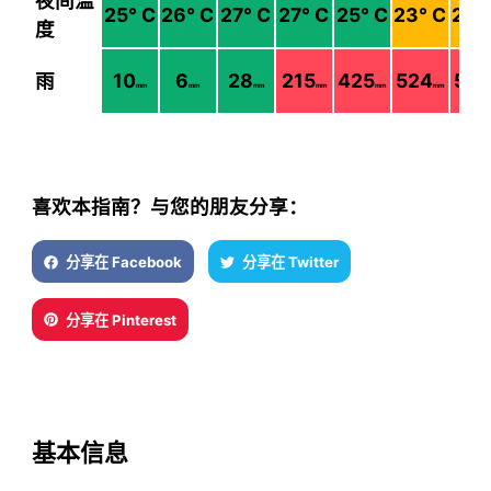
夜间温
25
° C
26
° C
27
° C
27
° C
25
° C
23
° C
23
°
度
雨
10
6
28
215
425
524
53
mm
mm
mm
mm
mm
mm
喜欢本指南？与您的朋友分享：
分享在 Facebook
分享在 Twitter
分享在 Pinterest
基本信息