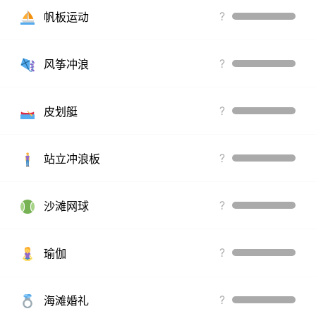
?
帆板运动
?
风筝冲浪
?
皮划艇
?
站立冲浪板
?
沙滩网球
?
瑜伽
?
海滩婚礼