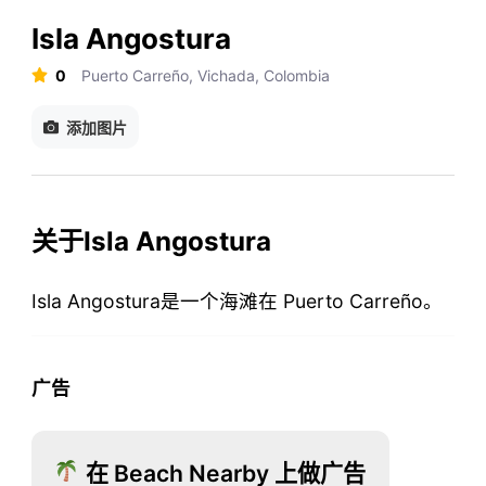
Isla Angostura
0
Puerto Carreño, Vichada, Colombia
添加图片
关于Isla Angostura
Isla Angostura是一个海滩在 Puerto Carreño。
广告
在 Beach Nearby 上做广告