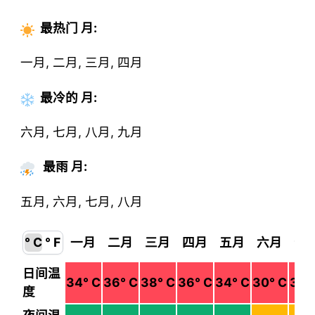
最热门
月
:
一月, 二月, 三月, 四月
最冷的
月
:
六月, 七月, 八月, 九月
最雨 月:
五月, 六月, 七月, 八月
° C
° F
一月
二月
三月
四月
五月
六月
七
日间温
34
° C
36
° C
38
° C
36
° C
34
° C
30
° C
30
°
度