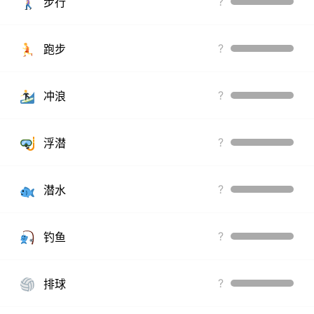
?
步行
?
跑步
?
冲浪
?
浮潜
?
潜水
?
钓鱼
?
排球