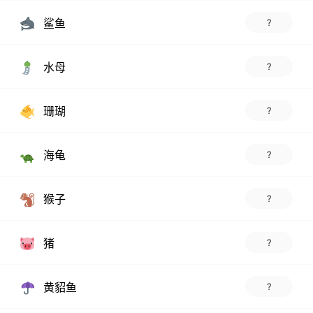
鲨鱼
?
水母
?
珊瑚
?
海龟
?
猴子
?
猪
?
黄貂鱼
?