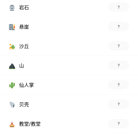
岩石
?
悬崖
?
沙丘
?
山
?
仙人掌
?
贝壳
?
教堂/教堂
?