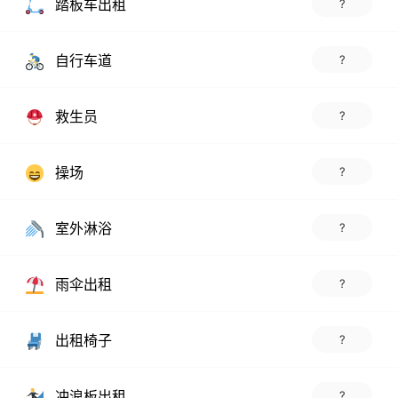
踏板车出租
?
自行车道
?
救生员
?
操场
?
室外淋浴
?
雨伞出租
?
出租椅子
?
冲浪板出租
?