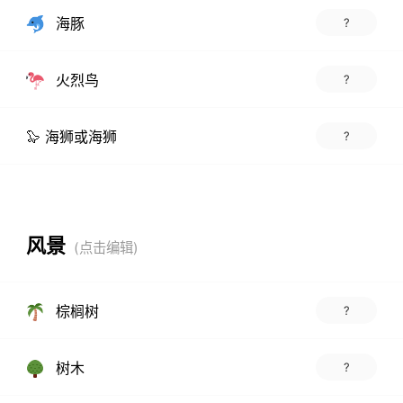
海豚
?
火烈鸟
?
🦭 海狮或海狮
?
风景
棕榈树
?
树木
?