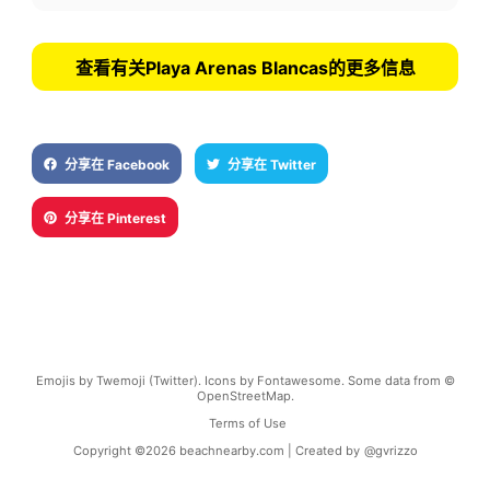
查看有关Playa Arenas Blancas的更多信息
分享在 Facebook
分享在 Twitter
分享在 Pinterest
Emojis by Twemoji (Twitter). Icons by Fontawesome. Some data from ©
OpenStreetMap.
Terms of Use
Copyright ©
2026
beachnearby.com | Created by
@gvrizzo