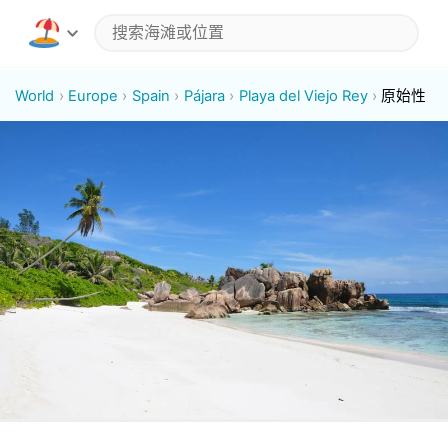
World
Europe
Spain
Pájara
Playa del Viejo Rey
原始性