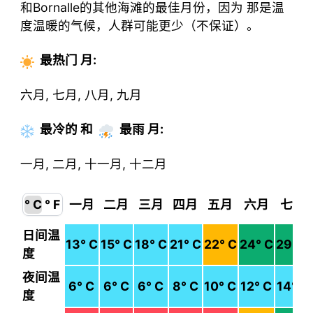
和Bornalle的其他海滩的最佳月份，因为 那是温
度温暖的气候，人群可能更少（不保证）。
最热门
月
:
六月, 七月, 八月, 九月
最冷的
和
最雨
月
:
一月, 二月, 十一月, 十二月
° C
° F
一月
二月
三月
四月
五月
六月
七月
日间温
13
° C
15
° C
18
° C
21
° C
22
° C
24
° C
29
° C
度
夜间温
6
° C
6
° C
6
° C
8
° C
10
° C
12
° C
14
° C
度