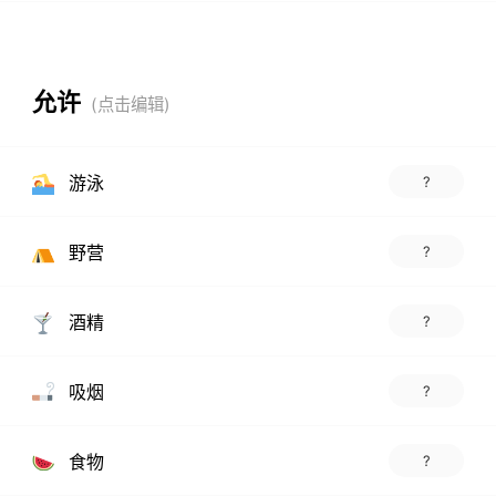
允许
游泳
?
野营
?
酒精
?
吸烟
?
食物
?