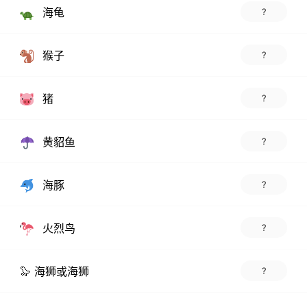
海龟
?
猴子
?
猪
?
黄貂鱼
?
海豚
?
火烈鸟
?
🦭 海狮或海狮
?