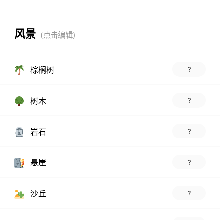
风景
棕榈树
?
树木
?
岩石
?
悬崖
?
沙丘
?