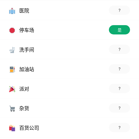
医院
?
停车场
是
洗手间
?
加油站
?
派对
?
杂货
?
百货公司
?