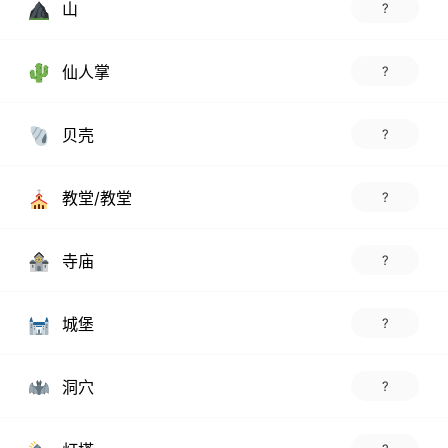
山
?
仙人掌
?
贝壳
?
教堂/教堂
?
寺庙
?
城堡
?
洞穴
?