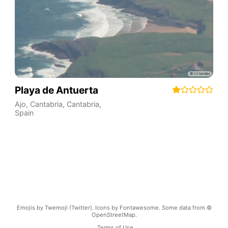
Playa de Antuerta
Ajo, Cantabria
,
Cantabria
,
Spain
Emojis by Twemoji (Twitter). Icons by Fontawesome. Some data from ©
OpenStreetMap.
Terms of Use