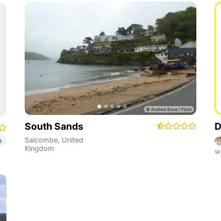
South Sands
D
Salcombe
,
United
e
Kingdom
w